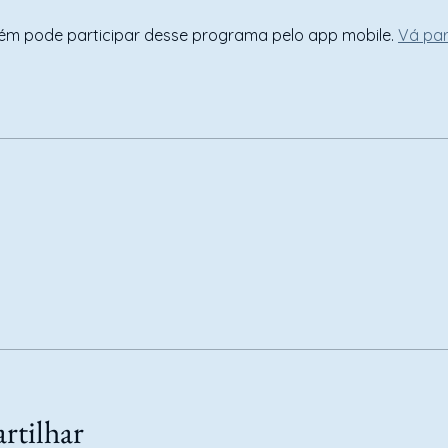
m pode participar desse programa pelo app mobile.
Vá pa
tilhar