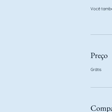
Você també
Preço
Grátis
Compar