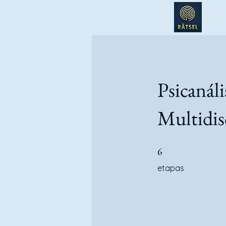
Psicanál
Multidis
6 etapas
6
etapas