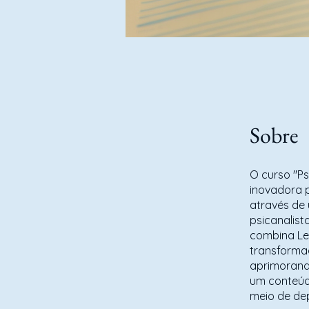
Sobre
O curso "Ps
inovadora p
através de 
psicanalis
combina Let
transformad
aprimorand
um conteúd
meio de de