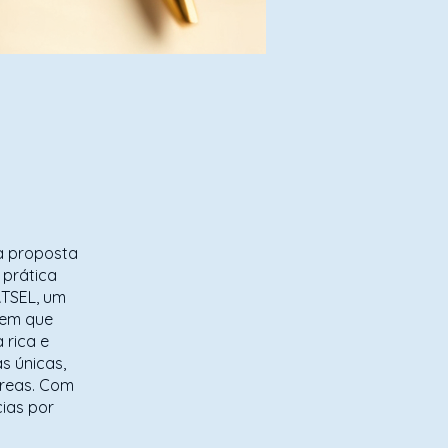
ma proposta
 prática
ÄTSEL, um
gem que
 rica e
s únicas,
áreas. Com
ias por